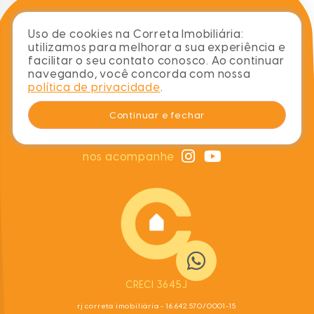
Uso de cookies na Correta Imobiliária:
utilizamos para melhorar a sua experiência e
sobre
blog
imóveis
contato
facilitar o seu contato conosco. Ao continuar
navegando, você concorda com nossa
chame no whats
política de privacidade
.
(48) 99978-0769
Continuar e fechar
contato@corretaimobiliaria.com
nos acompanhe
CRECI 3645J
rj correta imobiliária - 16.642.570/0001-15