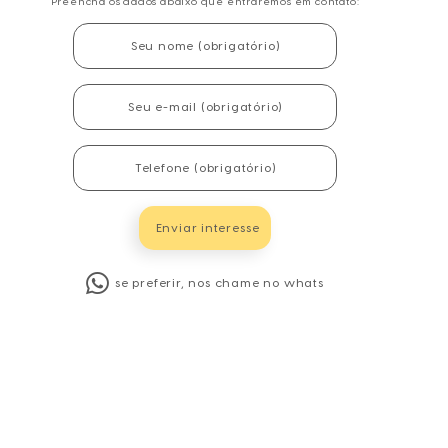
Preencha os dados abaixo que entraremos em contato:
se preferir, nos chame no whats