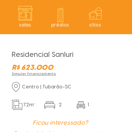
s
salas
prédios
sítios
Residencial Sanluri
R$ 623.000
Simular financiamento
Centro | Tubarão-SC
72m²
2
1
Ficou interessado?