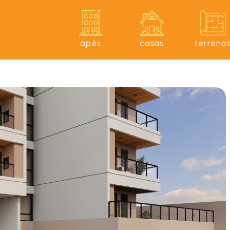
apês
casas
terreno