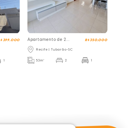
Apartamento de 2
$ 399.000
R$ 350.000
dormitórios
Recife | Tubarão-SC
mobiliado
1
53m²
2
1