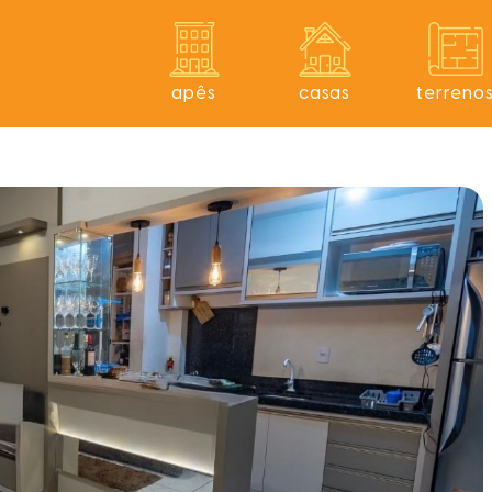
apês
casas
terreno