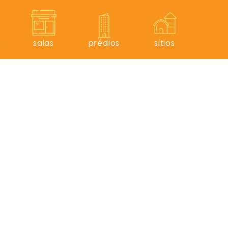
s
salas
prédios
sítios