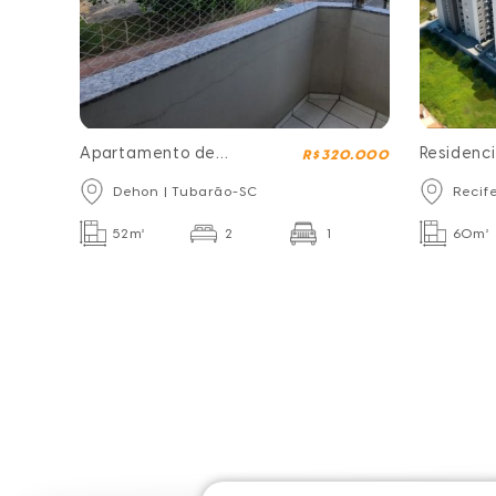
Apartamento de
Residenc
R$ 320.000
frente para Unisul
Dehon | Tubarão-SC
Recif
52m²
2
1
60m²