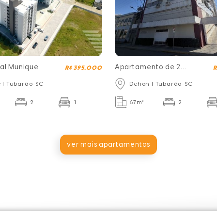
ial Munique
Apartamento de 2
R$ 395.000
R
dormitórios no bairro
e | Tubarão-SC
Dehon | Tubarão-SC
Dehon
2
1
67m²
2
ver mais apartamentos