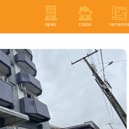
apês
casas
terreno