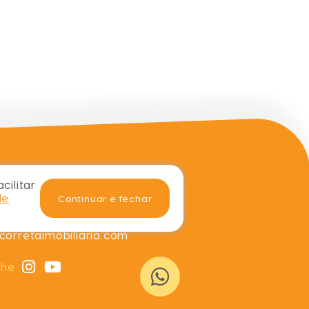
cilitar
ats
de
Continuar e fechar
8-0769
orretaimobiliaria.com
nhe