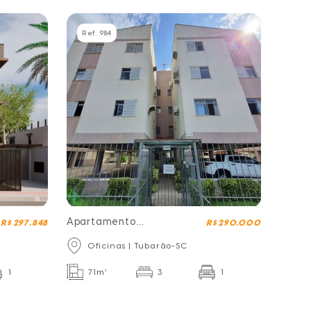
Ref. 984
Apartamento
R$ 297.848
R$ 290.000
Residencial São José
Oficinas | Tubarão-SC
1
71m²
3
1