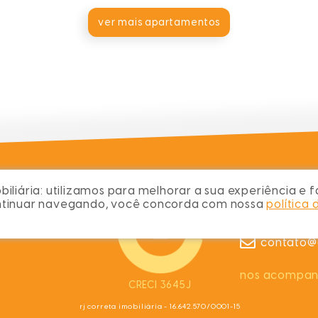
ver mais apartamentos
iliária:
utilizamos para melhorar a sua experiência e fa
chame no wh
ontinuar navegando, você concorda com nossa
política 
(48) 9997
contato
contato@c
nos acompa
CRECI 3645J
rj correta imobiliária - 16.642.570/0001-15