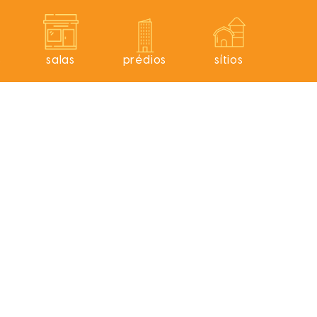
s
salas
prédios
sítios