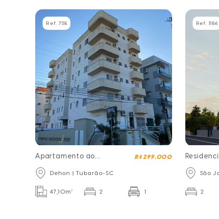
Ref. 758
Ref. 1186
Apartamento ao
Residenci
R$ 299.000
lado da Unisul
Dehon | Tubarão-SC
São J
47,10m²
2
1
2