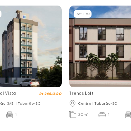
Ref. 1150
al Vista
Trends Loft
R$ 285.000
oão (ME) | Tubarão-SC
Centro | Tubarão-SC
1
20m²
1