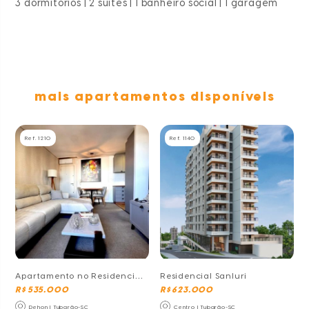
3 dormitórios | 2 suites | 1 banheiro social | 1 garagem
mais apartamentos disponíveis
Ref. 1210
Ref. 1140
Apartamento no Residencial
Residencial Sanluri
Royale
R$ 535.000
R$ 623.000
Dehon | Tubarão-SC
Centro | Tubarão-SC