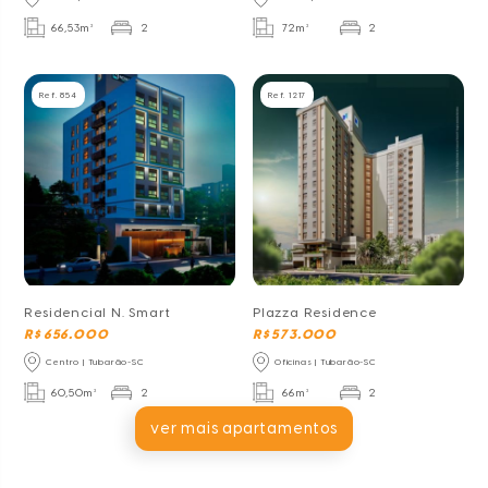
66,53m²
2
72m²
2
Ref. 854
Ref. 1217
Residencial N. Smart
Plazza Residence
R$ 656.000
R$ 573.000
Centro | Tubarão-SC
Oficinas | Tubarão-SC
60,50m²
2
66m²
2
ver mais apartamentos