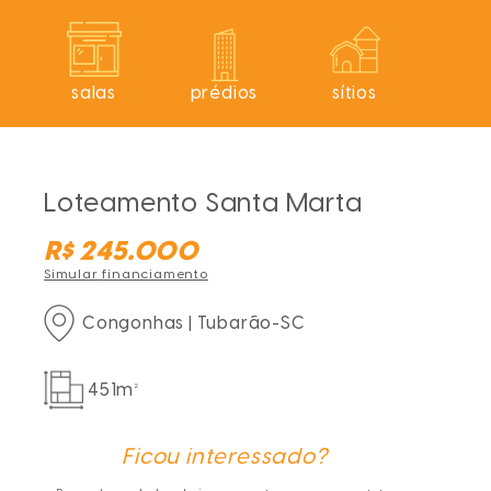
s
salas
prédios
sítios
Loteamento Santa Marta
R$ 245.000
Simular financiamento
Congonhas | Tubarão-SC
451m²
Ficou interessado?