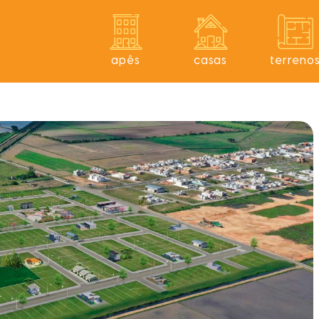
apês
casas
terreno