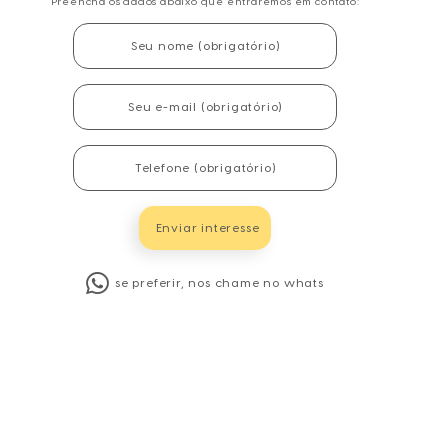
Preencha os dados abaixo que entraremos em contato:
se preferir, nos chame no whats