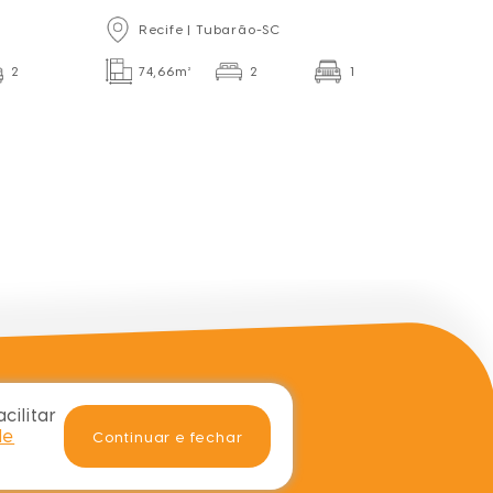
Residencial
Recife | Tubarão-SC
2
74,66m²
2
1
cilitar
de
Continuar e fechar
ats
8-0769