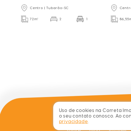
Trento - 
Centro | Tubarão-SC
Centr
72m²
2
1
86,55
Uso de cookies na Correta Imob
o seu contato conosco. Ao c
privacidade
.
sobre
blog
imóveis