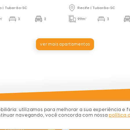
3 Dorm.
o | Tubarão-SC
Recife | Tubarão-SC
m²
3
2
99m²
3
ver mais apartamentos
iliária:
utilizamos para melhorar a sua experiência e fa
ontinuar navegando, você concorda com nossa
política 
chame no wh
(48) 9997
contato