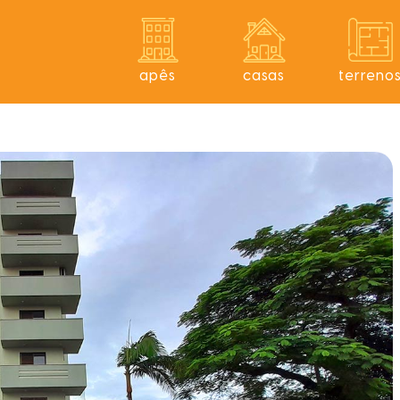
apês
casas
terreno