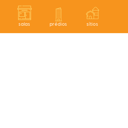
s
salas
prédios
sítios