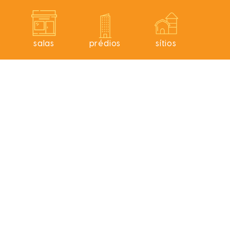
s
salas
prédios
sítios