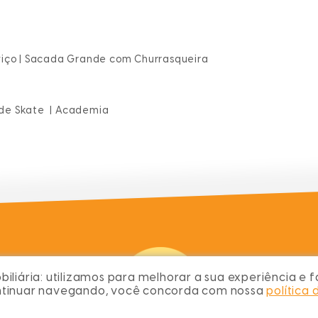
Serviço | Sacada Grande com Churrasqueira
a de Skate | Academia
chame no wh
iliária:
utilizamos para melhorar a sua experiência e fa
(48) 9997
ontinuar navegando, você concorda com nossa
política 
contato
contato@c