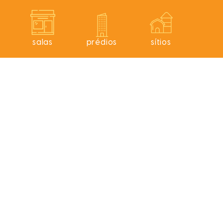
s
salas
prédios
sítios