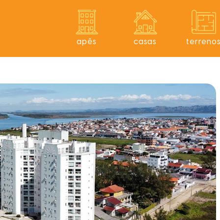
apês
casas
terreno