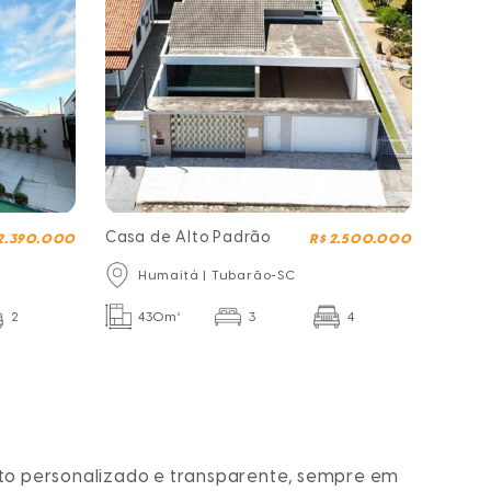
Casa de Alto Padrão
 2.390.000
R$ 2.500.000
Humaitá | Tubarão-SC
2
430m²
3
4
o personalizado e transparente, sempre em