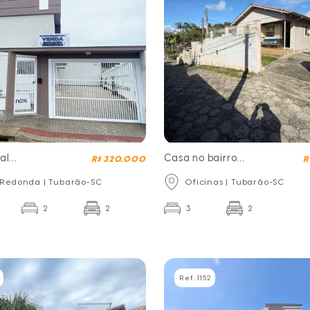
al
Casa no bairro
R$ 320.000
R
a
Oficinas
 Redonda | Tubarão-SC
Oficinas | Tubarão-SC
2
2
3
2
Ref. 1152