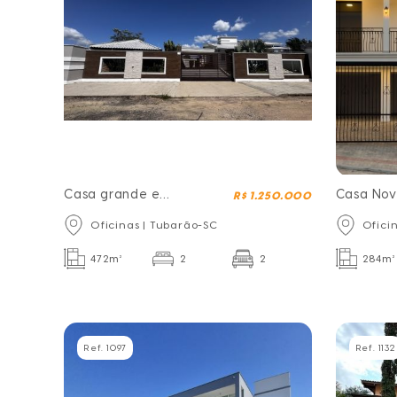
Casa grande e
Casa Nov
R$ 1.250.000
mobiliada no bairro
para Mor
Oficinas | Tubarão-SC
Ofici
Oficinas
472m²
2
2
284m²
Ref. 1097
Ref. 1132