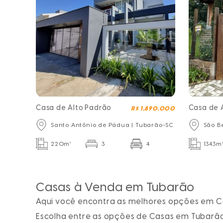
Casa de Alto Padrão
Casa de 
R$ 1.890.000
Santo Antônio de Pádua | Tubarão-SC
São B
220m²
3
4
1343m
Casas à Venda em Tubarão
Aqui você encontra as melhores opções em
C
Escolha entre as opções de
Casas em Tubarã