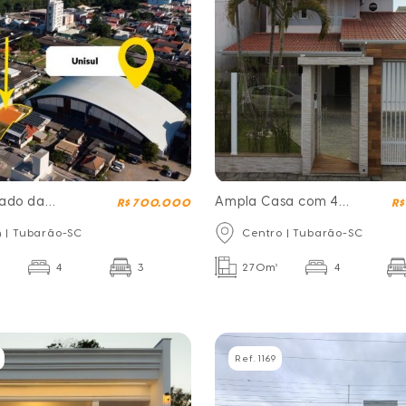
lado da
Ampla Casa com 4
R$ 700.000
R$
dormitórios
 | Tubarão-SC
Centro | Tubarão-SC
²
4
3
270m²
4
Ref. 1169