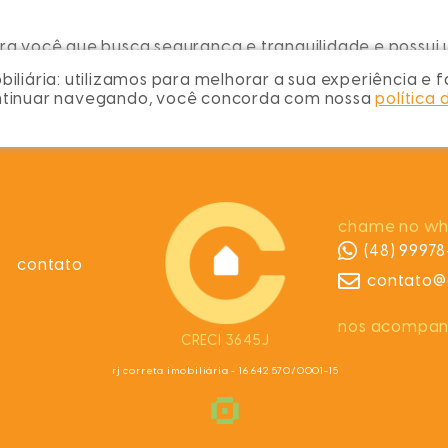
a você que busca segurança e tranquilidade e possui
iliária:
utilizamos para melhorar a sua experiência e fa
ontinuar navegando, você concorda com nossa
política 
chame no wh
(48) 9997
contato
contato@c
nos acompa
CRECI 3645J
rj correta imobiliária - 16.642.570/0001-15