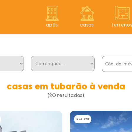
apês
casas
terreno
casas em tubarão à venda
(20 resultados)
Ref. 1211