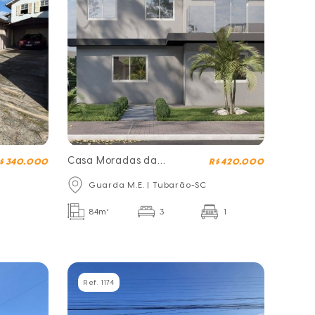
Casa Moradas da
$ 340.000
R$ 420.000
Guarda
Guarda M.E. | Tubarão-SC
84m²
3
1
Ref. 1174