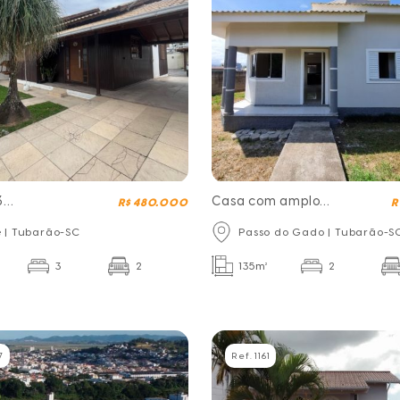
3
Casa com amplo
R$ 480.000
R
os próximo
Terreno
e | Tubarão-SC
Passo do Gado | Tubarão-S
ultiuso
3
2
135m²
2
7
Ref. 1161