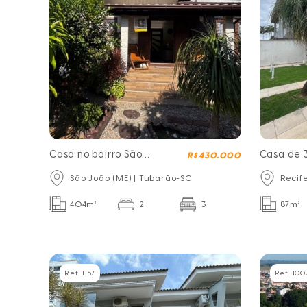
Casa no bairro São
Casa de 
R$ 430.000
João
dormitóri
São João (ME) | Tubarão-SC
Recif
a Arena M
404m²
2
3
87m²
Ref. 1157
Ref. 100