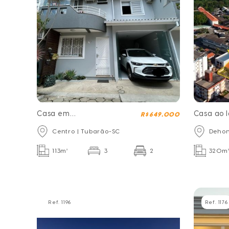
Casa em
Casa ao 
R$ 649.000
Condominio Royal
Unisul
Centro | Tubarão-SC
Dehon
Village
113m²
3
2
320m
Ref. 1196
Ref. 1176