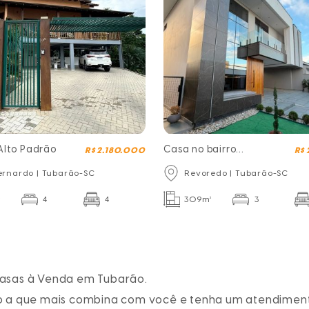
Alto Padrão
Casa no bairro
R$ 2.180.000
R$
Revoredo
ernardo | Tubarão-SC
Revoredo | Tubarão-SC
²
4
4
309m²
3
asas à Venda em Tubarão
.
o
a que mais combina com você e tenha um atendiment