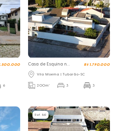
Casa de Esquina na
 1.500.000
R$ 1.790.000
Rua do Fórum
Vila Moema | Tubarão-SC
6
200m²
3
3
Ref. 861