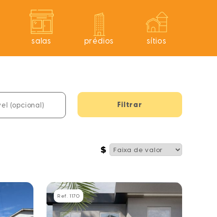
s
salas
prédios
sítios
Ref. 1170