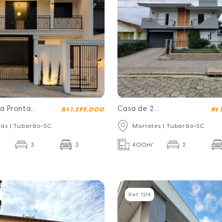
a Pronta
Casa de 2
R$ 1.299.000
R$
ar
pavimentos + Kitnets
nas | Tubarão-SC
Morrotes | Tubarão-SC
3
3
400m²
2
Ref. 1214