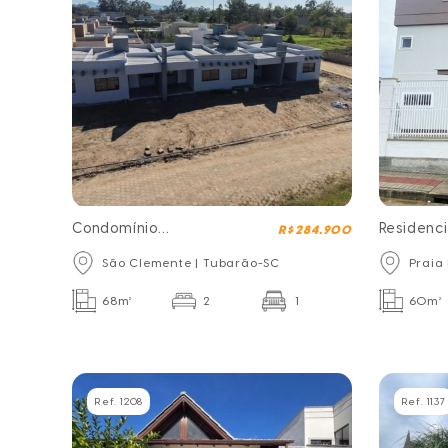
Condomínio
Residenci
R$ 284.900
Horizonte
Terezinh
São Clemente | Tubarão-SC
Praia
68m²
2
1
60m²
Ref. 1208
Ref. 1137