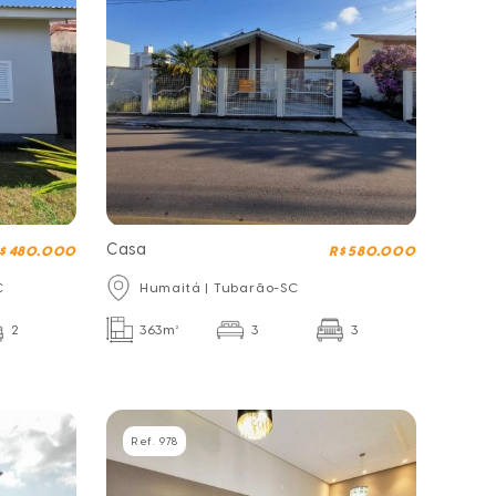
Casa
$ 480.000
R$ 580.000
C
Humaitá | Tubarão-SC
2
363m²
3
3
Ref. 978