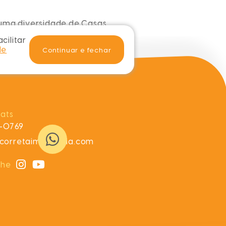
 uma diversidade de
Casas
.
cilitar
de
Continuar e fechar
ats
8-0769
orretaimobiliaria.com
nhe