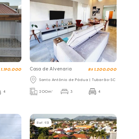
Casa de Alvenaria
 1.190.000
R$ 1.200.000
Santo Antônio de Pádua | Tubarão-SC
4
200m²
3
4
Ref. 931