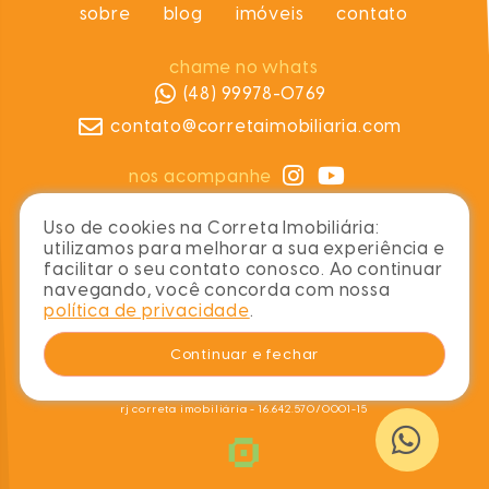
sobre
blog
imóveis
contato
chame no whats
(48) 99978-0769
contato@corretaimobiliaria.com
nos acompanhe
Uso de cookies na Correta Imobiliária:
utilizamos para melhorar a sua experiência e
facilitar o seu contato conosco. Ao continuar
navegando, você concorda com nossa
política de privacidade
.
Continuar e fechar
CRECI 3645J
rj correta imobiliária - 16.642.570/0001-15