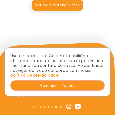
ver mais terreno / lotes
Uso de cookies na Correta Imobiliária:
utilizamos para melhorar a sua experiência e
facilitar o seu contato conosco. Ao continuar
sobre
blog
imóveis
contato
navegando, você concorda com nossa
política de privacidade
.
chame no whats
Continuar e fechar
(48) 99978-0769
contato@corretaimobiliaria.com
nos acompanhe